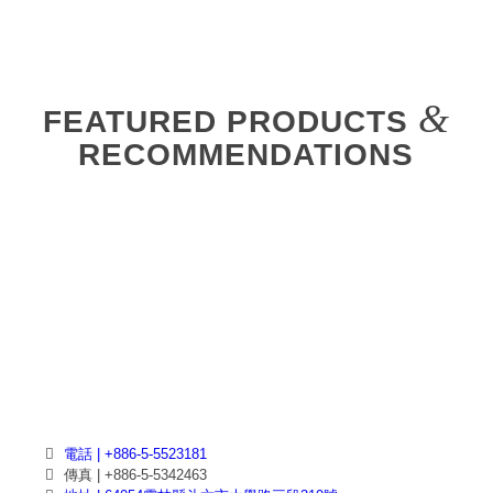
&
FEATURED PRODUCTS
RECOMMENDATIONS
電話 | +886-5-5523181
傳真 | +886-5-5342463