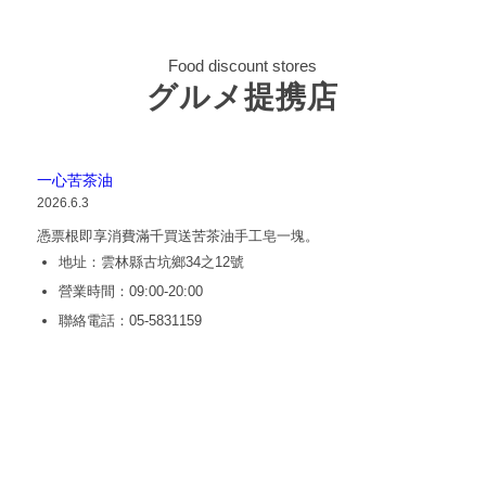
Food discount stores
グルメ提携店
一心苦茶油
2026.6.3
憑票根即享消費滿千買送苦茶油手工皂一塊。
地址：雲林縣古坑鄉34之12號
營業時間：09:00-20:00
聯絡電話：05-5831159