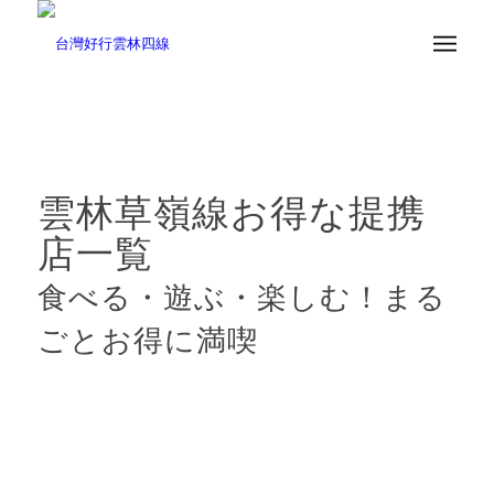
雲林草嶺線お得な提携
店一覧
食べる・遊ぶ・楽しむ！まる
ごとお得に満喫