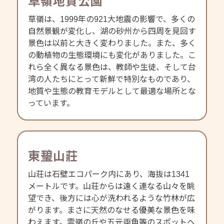
草嶺地質公園
草嶺は、1999年の921大地震の影響で、多くの
自然景観が変化し、湖の砂州から四周を見回す
景色は以前と大きく変わりました。また、多く
の動植物の生態環境にも変化がありました。こ
れら全く異なる景色は、教師や生徒、そして台
湾の人たちにとって新鮮で特別なものであり、
地質や生態の教育モデルとして最適な場所とな
っています。
東𤧥山莊
山荘は石壁エコパーク内にあり、海抜は1341
メートルです。山荘からは遠く連なる山々を眺
望でき、後方には心が洗われるような竹林が広
がります。まさに天然のなせる優美な景色を味
わえます。雲嶺の丘や五元両角等のスポットへ