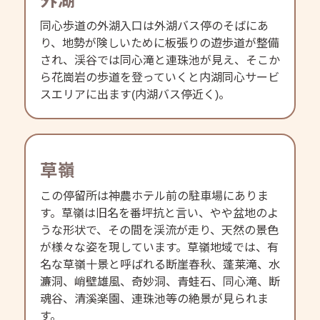
外湖
同心歩道の外湖入口は外湖バス停のそばにあ
り、地勢が険しいために板張りの遊歩道が整備
され、渓谷では同心滝と連珠池が見え、そこか
ら花崗岩の歩道を登っていくと内湖同心サービ
スエリアに出ます(内湖バス停近く)。
草嶺
この停留所は神農ホテル前の駐車場にありま
す。草嶺は旧名を番坪抗と言い、やや盆地のよ
うな形状で、その間を渓流が走り、天然の景色
が様々な姿を現しています。草嶺地域では、有
名な草嶺十景と呼ばれる断崖春秋、蓬莱滝、水
濂洞、峭壁雄風、奇妙洞、青蛙石、同心滝、断
魂谷、清溪楽園、連珠池等の絶景が見られま
す。