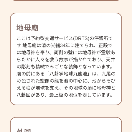
地母廟
ここは予約型交通サービス(DRTS)の停留所で
す 地母廟は清の光緒34年に建てられ、正殿で
は地母神を奉り、両側の壁には地母神が霊験あ
らたかに人々を救う故事が描かれており、天井
の彫刻も精緻でみごとな装飾となっています。
廟の前にある「八卦掌地球九龍池」は、九尾の
彩色された塑像の龍を池の中心に、池からそび
える柱が地球を支え、その地球の頂に地母神と
八卦図があり、最上級の地位を表しています。