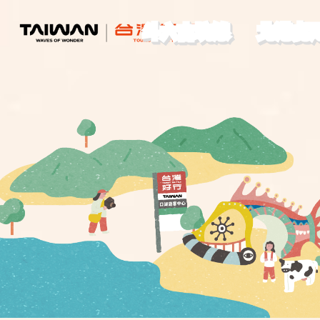
斗六古坑線
北港虎