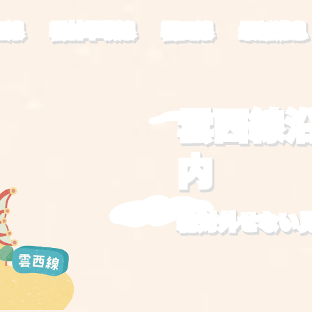
尾線
雲林草嶺線
雲西線
最新消息
雲西線
内
絶対外せない