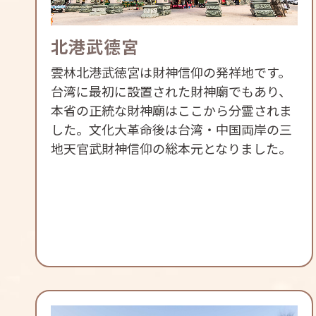
北港武德宮
雲林北港武徳宮は財神信仰の発祥地です。
台湾に最初に設置された財神廟でもあり、
本省の正統な財神廟はここから分霊されま
した。文化大革命後は台湾・中国両岸の三
地天官武財神信仰の総本元となりました。