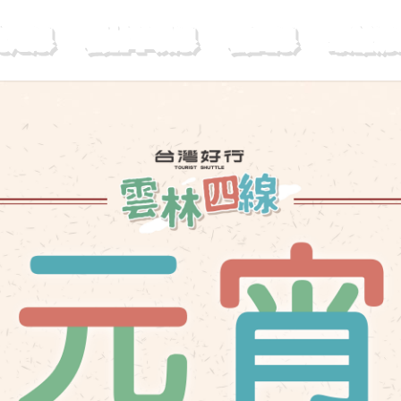
虎尾線
雲林草嶺線
雲西線
最新消