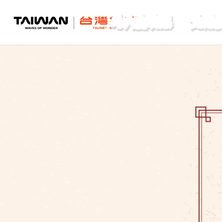
斗六古坑線
北港