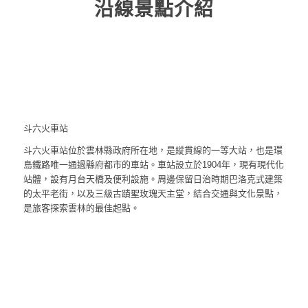
沿線景點介紹
斗六火車站
斗六火車站位於雲林縣政府所在地，是縱貫線的一等大站，也是環
島鐵路唯一通過縣府都市的車站。車站設立於1904年，現有現代化
站體，設有月台天橋及便利設施。周邊保留日治時期巴洛克式建築
的太平老街，以及三級古蹟聖玫瑰天主堂，結合交通與文化景點，
是旅客探索雲林的最佳起點。