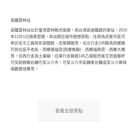
高鐵雲林站
高鐵雲林站位於臺灣雲林縣虎尾鎮，為台灣高速鐵路的車站，2015
年12月1日通車營運。本站鄰近城市遊憩景點：往南為虎尾市區可
參訪毛巾工廠與布袋戲館、虎尾糖廠等，往北行走145縣為西螺鎮
可前往延平老街、西螺廣福宮(西螺媽廟)、西螺福興宮、西螺大橋
等，往西行走為土庫鎮，往東行走縣道145乙線經虎尾交流道最終
可至莿桐鄉右轉可至斗六市。可至斗六市區轉乘台鐵或至斗六棒球
場觀賞球賽等。
查看全部景點