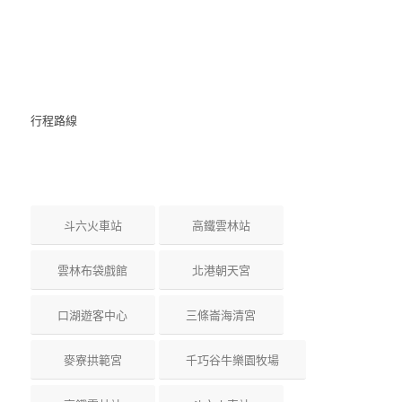
行程路線
斗六火車站
高鐵雲林站
雲林布袋戲館
北港朝天宮
口湖遊客中心
三條崙海清宮
麥寮拱範宮
千巧谷牛樂園牧場