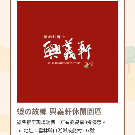
蝦の故鄉 興義軒休閒園區
憑票根至現場消費，所有商品享9折優惠。
地址：雲林縣口湖鄉成龍村197號