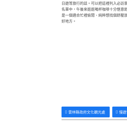
日遊等旅行的話。可以把這裡列入必訪
名單中，午後來逛逛喝杯咖啡十分愜意
是一個適合忙裡偷閒、純粹想找個舒壓
好地方。
雲林縣政府文化觀光處
慢遊