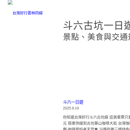
斗六古坑一日
景點、美食與交通
斗六一日遊
2025.9.10
你知道台灣好行斗六古坑線 這張車票只要
元 搭乘快線到古坑華山咖啡大街 台灣咖
鄉-咖啡愛好者天堂💗 沿路吃喝三條特