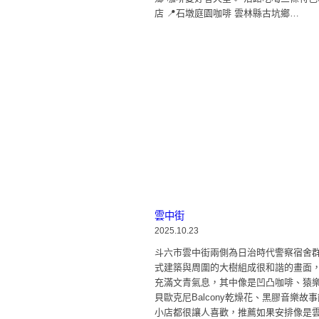
店 📍石墩庭園咖啡 雲林縣古坑鄉…
雲中街
2025.10.23
斗六市雲中街兩側為日治時代警察宿舍
式建築與周圍的大樹組成很和諧的畫面
充滿文青氣息，其中像是凹凸咖啡、猿
貝歐克尼Balcony乾燥花、黑膠音樂故
小店都很讓人喜歡，推薦如果安排像是