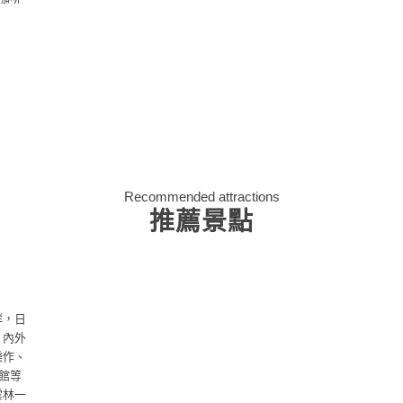
Recommended attractions
推薦景點
群，日
，內外
樂作、
事館等
雲林一