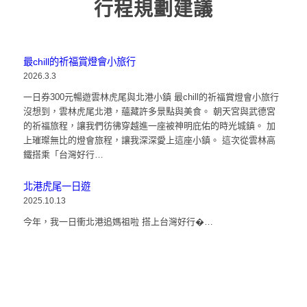
行程規劃建議
最chill的祈福賞燈會小旅行
2026.3.3
一日券300元暢遊雲林虎尾與北港小鎮 最chill的祈福賞燈會小旅行
沒想到，雲林虎尾北港，蘊藏許多景點與美食。 朝天宮與武德宮
的祈福旅程，讓我們彷彿穿越進一座被神明庇佑的時光城鎮。 加
上璀璨無比的燈會旅程，讓我深深愛上這座小鎮。 這次從雲林高
鐵搭乘「台灣好行…
北港虎尾一日遊
2025.10.13
今年，我一日衝北港追媽祖啦 搭上台灣好行�…