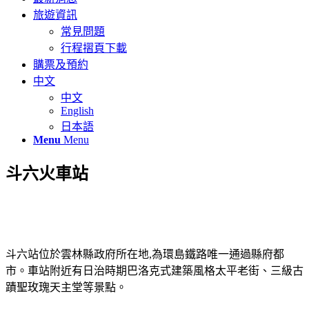
旅遊資訊
常見問題
行程摺頁下載
購票及預約
中文
中文
English
日本語
Menu
Menu
斗六火車站
斗六站位於雲林縣政府所在地,為環島鐵路唯一通過縣府都
市。車站附近有日治時期巴洛克式建築風格太平老街、三級古
蹟聖玫瑰天主堂等景點。