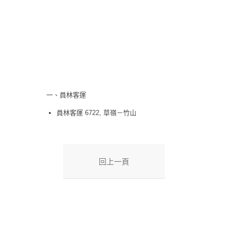
一、員林客運
員林客運 6722, 草嶺－竹山
回上一頁