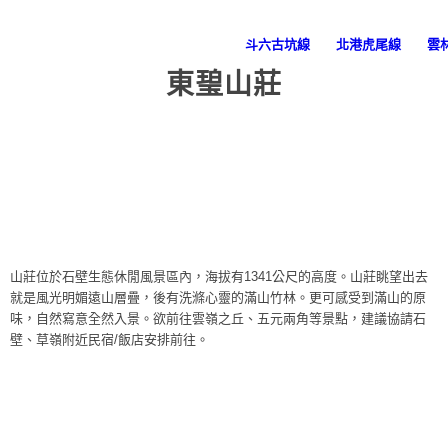
斗六古坑線
北港虎尾線
雲
東𤧥山莊
山莊位於石壁生態休閒風景區內，海拔有1341公尺的高度。山莊眺望出去
就是風光明媚遠山層疊，後有洗滌心靈的滿山竹林。更可感受到滿山的原
味，自然寫意全然入景。欲前往雲嶺之丘、五元兩角等景點，建議協請石
壁、草嶺附近民宿/飯店安排前往。