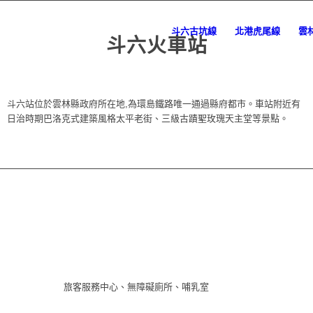
斗六古坑線
北港虎尾線
雲
斗六火車站
斗六站位於雲林縣政府所在地,為環島鐵路唯一通過縣府都市。車站附近有
日治時期巴洛克式建築風格太平老街、三級古蹟聖玫瑰天主堂等景點。
旅客服務中心、無障礙廁所、哺乳室