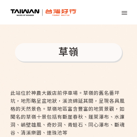
草嶺
此站位於神農大飯店前停車場。草嶺的舊名番坪
坑，地形略呈盆地狀，溪流綿延其間，呈現各具風
格的天然景色。草嶺地區富含豐富的地質景觀，如
聞名的草嶺十景包括有斷崖春秋、蓬萊瀑布、水濂
洞、峭壁雄風、奇妙洞、青蛙石、同心瀑布、斷魂
谷、清溪樂園、連珠池等