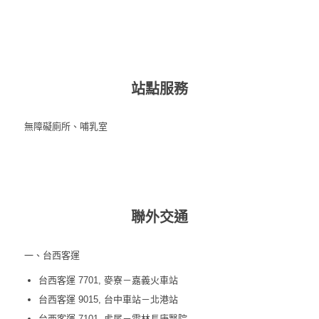
站點服務
無障礙廁所、哺乳室
聯外交通
一、台西客運
台西客運 7701, 麥寮－嘉義火車站
台西客運 9015, 台中車站－北港站
台西客運 7101, 虎尾－雲林長庚醫院